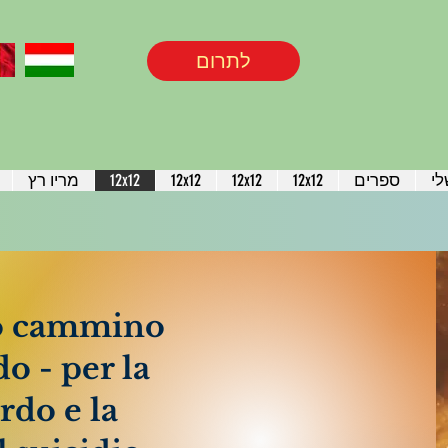
לתרום
לי
ספרים
12x12
12x12
12x12
12x12
מריו רץ
io cammino
o - per la
rdo e la