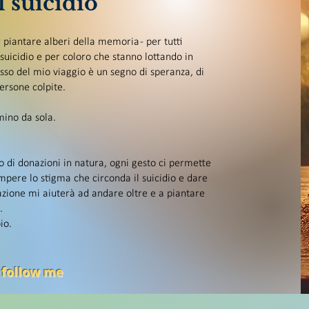
 suicidio
iantare alberi della memoria - per tutti
uicidio e per coloro che stanno lottando in
so del mio viaggio è un segno di speranza, di
persone colpite.
ino da sola.
 o di donazioni in natura, ogni gesto ci permette
mpere lo stigma che circonda il suicidio e dare
zione mi aiuterà ad andare oltre e a piantare
.
io.
 follow me