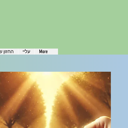
More
עליי
החזון ש