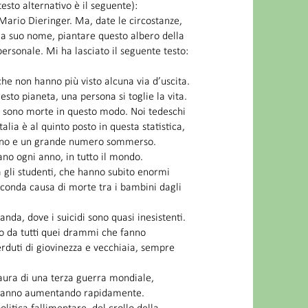
testo alternativo è il seguente):
Mario Dieringer. Ma, date le circostanze,
 a suo nome, piantare questo albero della
ersonale. Mi ha lasciato il seguente testo:
e non hanno più visto alcuna via d’uscita.
sto pianeta, una persona si toglie la vita.
e sono morte in questo modo. Noi tedeschi
talia è al quinto posto in questa statistica,
ll’anno e un grande numero sommerso.
ano ogni anno, in tutto il mondo.
 gli studenti, che hanno subito enormi
econda causa di morte tra i bambini dagli
nda, dove i suicidi sono quasi inesistenti.
no da tutti quei drammi che fanno
erduti di giovinezza e vecchiaia, sempre
 paura di una terza guerra mondiale,
ta stanno aumentando rapidamente.