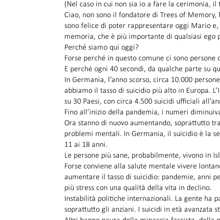
(Nel caso in cui non sia io a fare la cerimonia, il 
Ciao, non sono il fondatore di Trees of Memory, 
sono felice di poter rappresentare oggi Mario e,
memoria, che è più importante di qualsiasi ego p
Perché siamo qui oggi?
Forse perché in questo comune ci sono persone ch
E perché ogni 40 secondi, da qualche parte su que
In Germania, l’anno scorso, circa 10.000 person
abbiamo il tasso di suicidio più alto in Europa. L’I
su 30 Paesi, con circa 4.500 suicidi ufficiali a
Fino all’inizio della pandemia, i numeri diminuiv
Ora stanno di nuovo aumentando, soprattutto tra
problemi mentali. In Germania, il suicidio è la s
11 ai 18 anni.
Le persone più sane, probabilmente, vivono in Isla
Forse conviene alla salute mentale vivere lonta
aumentare il tasso di suicidio: pandemie, anni p
più stress con una qualità della vita in declino.
Instabilità politiche internazionali. La gente ha
soprattutto gli anziani. I suicidi in età avanza