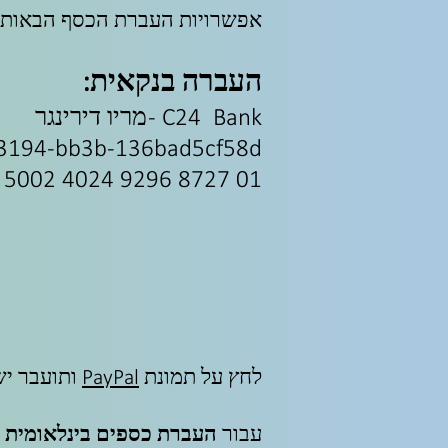
אפשרויות העברת הכסף הבאות ז
העברה בנקאית:
C24 Bank - מריו דירינגר
194-bb3b-136bad5cf58d_
 5002 4024 9296 8727 01
לחץ על תמונת
PayPal
ותועבר ישירו
עבור
העברת כספים בינלאומית
א