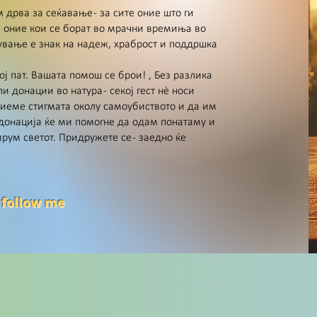
 дрва за сеќавање - за сите оние што ги
 оние кои се борат во мрачни времиња во
ување е знак на надеж, храброст и поддршка
ј пат. Вашата помош се брои! , Без разлика
 донации во натура - секој гест нè носи
биеме стигмата околу самоубиството и да им
 донација ќе ми помогне да одам понатаму и
ум светот. Придружете се - заедно ќе
 follow me