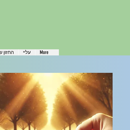
More
עליי
החזון ש