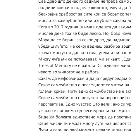
Ова дрво што денес го садиме не треба само д
роднини кои си го одзеле животот, туку и да
бескрајна храброст за сите кои се борат со те
мисли за самоубиство или изгубиле сакана ли
Кога во 2017 година ја имав идејата да сади
мислев дека тоа ќе биде лесно. Но, брзо научи
Мора да се бориш за секое дрво, да надмине
убедиш луѓето. Не секој веднаш разбира зошто
значат многу: ни даваат сила, утеха и ни нап
Многу луѓе ми се потсмеваат, ми викаат: „Од
Trees of Memory не е работа. Спасување живот
некого во животот не е работа.
Сакам да информирам и да ја предупредам о
Секое самоубиство е последниот симптом на
големи кризи. Ниту едно самоубиство не е акт
Секое самоубиство е резултат на перцепција 
перспектива. Едно чувство што вели: ако сиг
ужасно е поголема од несигурноста на смртта
бидејќи болката едноставно мора да престане
Овие мисли ги имаат многу луѓе низ целиот св
Дури и сега, во овој момент, некаде ѕвони по