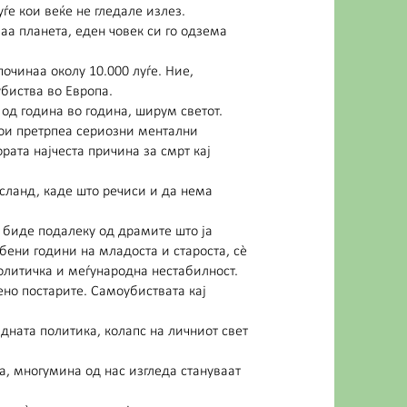
е кои веќе не гледале излез.
ваа планета, еден човек си го одзема
починаа околу 10.000 луѓе. Ние,
убиства во Европа.
 од година во година, ширум светот.
 кои претрпеа сериозни ментални
рата најчеста причина за смрт кај
Исланд, каде што речиси и да нема
 биде подалеку од драмите што ја
бени години на младоста и староста, сè
Политичка и меѓународна нестабилност.
бено постарите. Самоубиствата кај
дната политика, колапс на личниот свет
, многумина од нас изгледа стануваат