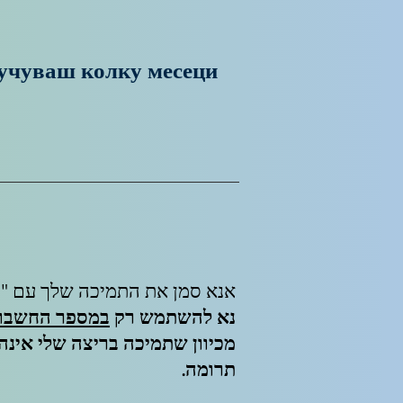
лучуваш колку месеци
אנא סמן את התמיכה שלך עם "מתנה 12x12" כסיבה להעברה כדי שאוכל ל
נא להשתמש רק
במספר החשבון
מכיוון שתמיכה בריצה שלי אינה
תרומה.