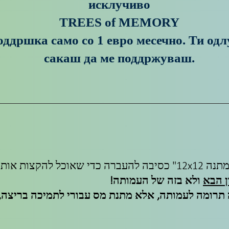
исклучиво
TREES of MEMORY
ддршка само со 1 евро месечно. Ти од
сакаш да ме поддржуваш.
הקצות אותה.
 הבא
ולא בזה של העמותה!
 תרומה לעמותה, אלא מתנת מס עבורי לתמיכה בריצה, 