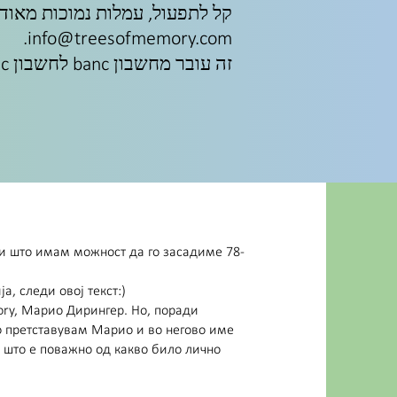
קל לתפעול, עמלות נמוכות מאוד
.
info@treesofmemory.com
זה עובר מחשבון banc לחשבון banc ואף אחד אחר לא יכול לראות את הפרטים כמו מספר החשבון למשל.
 и што имам можност да го засадиме 78-
а, следи овој текст:)
mory, Марио Дирингер. Но, поради
о претставувам Марио и во негово име
 што е поважно од какво било лично