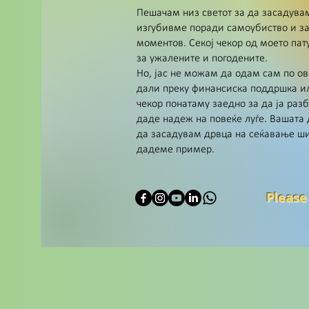
Пешачам низ светот за да засадувам
изгубивме поради самоубиство и за
моментов. Секој чекор од моето пат
за ужалените и погодените.
Но, јас не можам да одам сам по ово
дали преку финансиска поддршка или
чекор понатаму заедно за да ја раз
даде надеж на повеќе луѓе. Вашата
да засадувам дрвца на сеќавање шир
дадеме пример.
Please