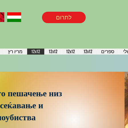
לתרום
לי
ספרים
12x12
12x12
12x12
12x12
מריו רץ
то пешачење низ
 сеќавање и
моубиства