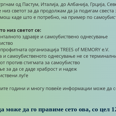
тргнам од Пастум, Италија, до Албанија, Грција, Се
 низ светот за да продолжам да ја подигам свеста 
омош каде што е потребно, на пример по самоубис
о низ светот се:
енталното здравје и самоубиствено однесување
биство
епрофитната организација TREES of MEMORY e.V.
та и самоубиственото однесување не се терминалн
от против стигмата за самоубиство
е за да се даде храброст и надеж
иствени луѓе
ите години и многу повеќе информации може да се
а може да го правиме сето ова, со цел 1