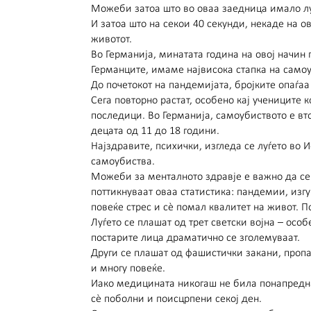
Можеби затоа што во оваа заедница имало луѓ
И затоа што на секои 40 секунди, некаде на о
животот.
Во Германија, минатата година на овој начин 
Германците, имаме највисока стапка на само
До почетокот на пандемијата, бројките опаѓаа
Сега повторно растат, особено кај учениците
последици. Во Германија, самоубиството е вто
децата од 11 до 18 години.
Најздравите, психички, изгледа се луѓето во 
самоубиства.
Можеби за менталното здравје е важно да се
поттикнуваат оваа статистика: пандемии, изгу
повеќе стрес и сè помал квалитет на живот. 
Луѓето се плашат од трет светски војна – осо
постарите лица драматично се зголемуваат.
Други се плашат од фашистички закани, пропа
и многу повеќе.
Иако медицината никогаш не била понапредна
сè поболни и поисцрпени секој ден.