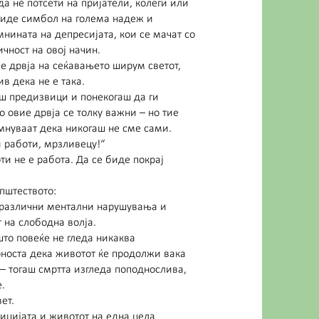
а нè потсети на пријатели, колеги или
 биде симбол на голема надеж и
мнината на депресијата, кои се мачат со
чност на овој начин.
ме дрвја на сеќавањето ширум светот,
в дека не е така.
ш предизвици и понекогаш да ги
 овие дрвја се толку важни – но тие
омнуваат дека никогаш не сме сами.
и работи, мрзливецу!“
и не е работа. Да се биде покрај
пштеството:
 различни ментални нарушувања и
 на слободна волја.
што повеќе не гледа никаква
урноста дека животот ќе продолжи вака
 – тогаш смртта изгледа поподнослива,
.
ет.
лицијата и животот на една цела