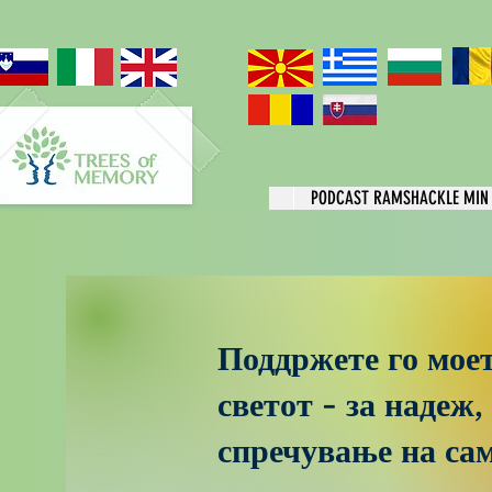
PODCAST RAMSHACKLE MIN
Поддржете го мое
светот - за надеж,
спречување на са