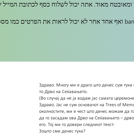
 ומאובטח מאוד. אתה יכול לשלוח כסף לכתובת המייל ש
Здраво. Многу ми е драго што денес сум тука
то Дрво на Сеќавањето.
(Во случај да не ја водам јас самата церемониј
Здраво. Јас не сум основачот на Trees of Me
околностите, ми е чест што денес можам да г
да го засадам ова Дрво на Сеќавањето – дрво
его. Тој ми го довери следниот текст:
Зошто сме денес тука?