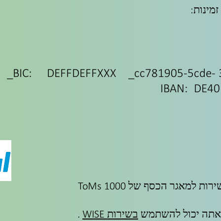
מינות:
BIC: DEFFDEFFXXX _cc781905-5cde- 3
IBAN: DE40
ת למאגר הכסף של 1000 ToMs
תה יכול להשתמש
בשירות WISE
.