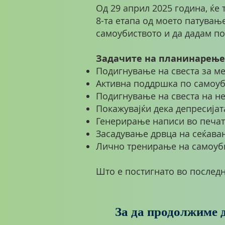
Од 29 април 2025 година, ќе 
8-та етапа од моето патување
самоубиството и да дадам п
Задачите на планинарењет
Подигнување на свеста за м
Активна поддршка по самоу
Подигнување на свеста на н
Покажувајќи дека депресија
Генерирање написи во печат
Засадување дрвца на сеќавањ
Лично тренирање на самоуб
Што е постигнато во последн
За да продолжиме д