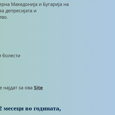
верна Македонија и Бугарија на
за депресијата и
тво.
и болести
 најдат за ова
Site
2 месеци во годината,