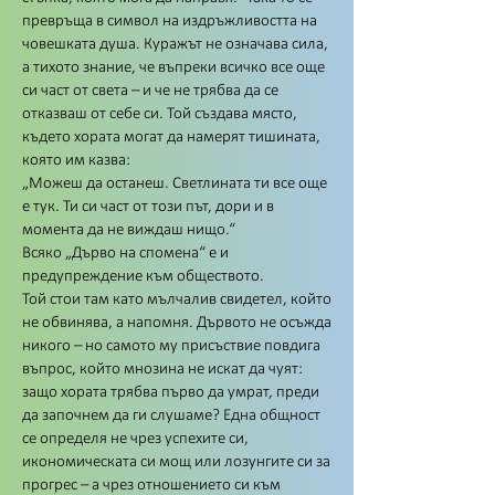
превръща в символ на издръжливостта на
човешката душа. Куражът не означава сила,
а тихото знание, че въпреки всичко все още
си част от света – и че не трябва да се
отказваш от себе си. Той създава място,
където хората могат да намерят тишината,
която им казва:
„Можеш да останеш. Светлината ти все още
е тук. Ти си част от този път, дори и в
момента да не виждаш нищо.“
Всяко „Дърво на спомена“ е и
предупреждение към обществото.
Той стои там като мълчалив свидетел, който
не обвинява, а напомня. Дървото не осъжда
никого – но самото му присъствие повдига
въпрос, който мнозина не искат да чуят:
защо хората трябва първо да умрат, преди
да започнем да ги слушаме? Една общност
се определя не чрез успехите си,
икономическата си мощ или лозунгите си за
прогрес – а чрез отношението си към