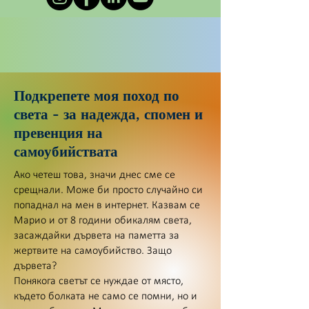
Подкрепете моя поход по
света - за надежда, спомен и
превенция на
самоубийствата
Ако четеш това, значи днес сме се
срещнали. Може би просто случайно си
попаднал на мен в интернет. Казвам се
Марио и от 8 години обикалям света,
засаждайки дървета на паметта за
жертвите на самоубийство. Защо
дървета?
Понякога светът се нуждае от място,
където болката не само се помни, но и