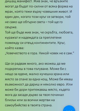
дишащ манифест. Жив знак, че връзките
могат да бъдат по-силни от всяка форма на
мрак, която тежи върху човешкия живот. И
един ден, когато този кръг се затвори, той
не само ще обгърне света – той ще го
свърже.
Той ще бъде жив знак, че скръбта, любовта,
куражът и надеждата са преплетени
помежду си отвъд континентите. Кръг,
който казва:
„Човечеството е гора. Никой човек не е сам.“
Ще се радвам много, ако можеш да ме
подкрепиш в това пътуване. Може би с
нещо за ядене, малко кучешка храна или
място за спане за една нощ. Може би имаш
възможност да дариш и няколко евро. Или
може би дори притежаваш място, където
мога да засадя дърво за твоя починал
близък или за всички жертви на
самоубийство в твоята страна.