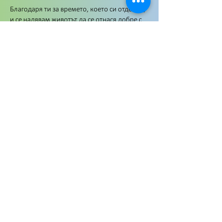
Благодаря ти за времето, което си отделил,
и се надявам животът да се отнася добре с
теб.
Всичко добро, Марио
אנא סמן את התמיכה שלך עם
"מתנה 12x12" כסיבה להעברה
כדי שאוכל להקצות אותה.
נא להשתמש רק
במספר החשבון
הבא
ולא בזה של העמותה!
מכיוון שתמיכה בריצה שלי אינה
תרומה לעמותה, אלא מתנת מס
עבורי לתמיכה בריצה, לא ניתן
לקבל קבלה על תרומה.