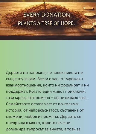
Дървото ни напомня, че човек никога не
съществува сам. Всеки е част от мрежа от
взаимоотношения, които ни формират и ни
поддържат. Когато един живот приключи,
тази мрежа се променя – но не се разкъсва.
Семейството остава част от по-голяма
история, от непрекъснатост, съставена от
спомени, любов и промяна. Дървото се
превръща в място, където вече не
доминира въпросът за вината, а този за