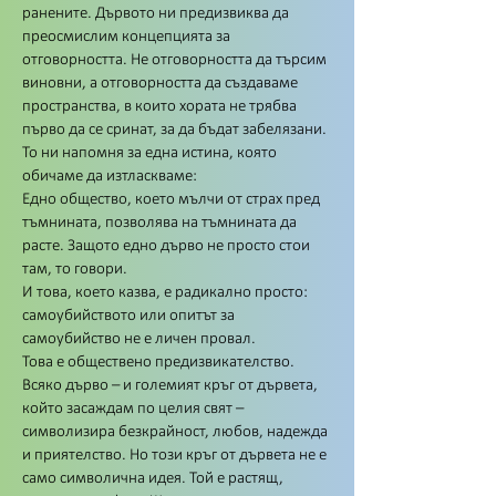
ранените. Дървото ни предизвиква да
преосмислим концепцията за
отговорността. Не отговорността да търсим
виновни, а отговорността да създаваме
пространства, в които хората не трябва
първо да се сринат, за да бъдат забелязани.
То ни напомня за една истина, която
обичаме да изтласкваме:
Едно общество, което мълчи от страх пред
тъмнината, позволява на тъмнината да
расте. Защото едно дърво не просто стои
там, то говори.
И това, което казва, е радикално просто:
самоубийството или опитът за
самоубийство не е личен провал.
Това е обществено предизвикателство.
Всяко дърво – и големият кръг от дървета,
който засаждам по целия свят –
символизира безкрайност, любов, надежда
и приятелство. Но този кръг от дървета не е
само символична идея. Той е растящ,