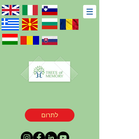
לתרום