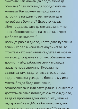
смисъла: Как можем да продължим да
обичаме? Как можем да продължим да
живеем? Как можем да продължим
историята на един човек, вместо да я
погребем в болката? Дървото казва:
„Вие продължавате да сте свързани – не
чрез обстоятелствата на смъртта, а чрез
любовта на живота.“
Всеки дърво е и дърво, което дава кураж на
всички хора с мисли за самоубийство. То
стои там като мълчалив свидетел на мрака
– и в същото време като тихо обещание, че
дори от най-дълбоките сенки може да
израсне нова светлина. Куражът не
възниква там, където няма страх, а там,
където човекът усеща, че болката му има
място, без да бъде оценявана,
омаловажавана или отхвърляна. Понякога е
достатъчен само погледът към такъв дърво,
за да се промени една мисъл: от „Вече не
издържам“ към „Може би има още една
стъпка, която мога да направя.“ Така то се