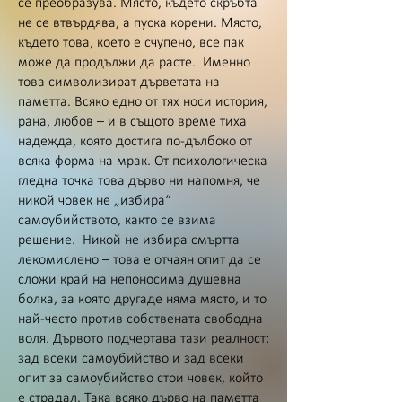
се преобразува. Място, където скръбта
не се втвърдява, а пуска корени. Място,
където това, което е счупено, все пак
може да продължи да расте. Именно
това символизират дърветата на
паметта. Всяко едно от тях носи история,
рана, любов – и в същото време тиха
надежда, която достига по-дълбоко от
всяка форма на мрак. От психологическа
гледна точка това дърво ни напомня, че
никой човек не „избира“
самоубийството, както се взима
решение. Никой не избира смъртта
лекомислено – това е отчаян опит да се
сложи край на непоносима душевна
болка, за която другаде няма място, и то
най-често против собствената свободна
воля. Дървото подчертава тази реалност:
зад всеки самоубийство и зад всеки
опит за самоубийство стои човек, който
е страдал. Така всяко дърво на паметта