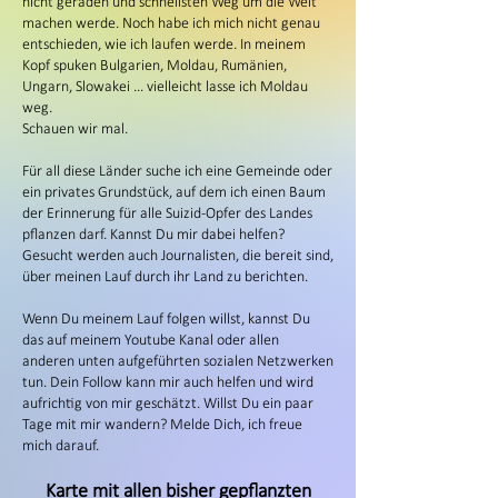
nicht geraden und schnellsten Weg um die Welt
machen werde. Noch habe ich mich nicht genau
entschieden, wie ich laufen werde. In meinem
Kopf spuken Bulgarien, Moldau, Rumänien,
Ungarn, Slowakei ... vielleicht lasse ich Moldau
weg.
Schauen wir mal.
Für all diese Länder suche ich eine Gemeinde oder
ein privates Grundstück, auf dem ich einen Baum
der Erinnerung für alle Suizid-Opfer des Landes
pflanzen darf. Kannst Du mir dabei helfen?
Gesucht werden auch Journalisten, die bereit sind,
über meinen Lauf durch ihr Land zu berichten.
Wenn Du meinem Lauf folgen willst, kannst Du
das auf meinem Youtube Kanal oder allen
anderen unten aufgeführten sozialen Netzwerken
tun. Dein Follow kann mir auch helfen und wird
aufrichtig von mir geschätzt. Willst Du ein paar
Tage mit mir wandern? Melde Dich, ich freue
mich darauf.
Karte mit allen bisher gepflanzten